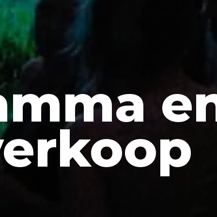
amma e
verkoop