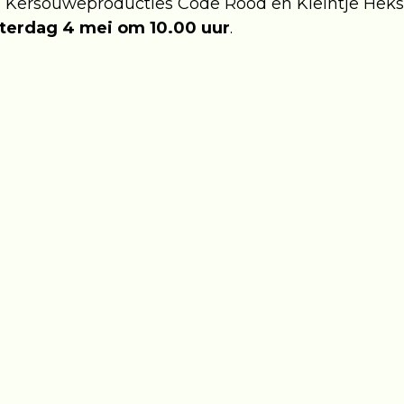
Kersouweproducties Code Rood en Kleintje Heks e
terdag 4 mei om 10.00 uur
.
uitsluitend online mogelijk via deze website. We 
ellingen zullen waarschijnlijk razendsnel uitverkoc
erallerlaatste voorstelling van Mark vd Veerdonk 
rten voor kopen. Daarnaast zal ons Kersouwe open 
ok al gratis kaarten voor reserveren.