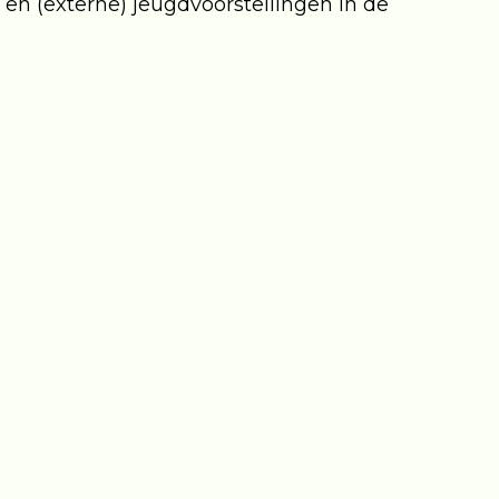
n (externe) jeugdvoorstellingen in de
verwachten weer veel belangstelling voor deze
ht zijn. Wees er snel bij, want vol = vol!
(Podiumbeest Ontsnapt!) is al eerder gestart.
podium dit jaar op zaterdag 18 mei zal