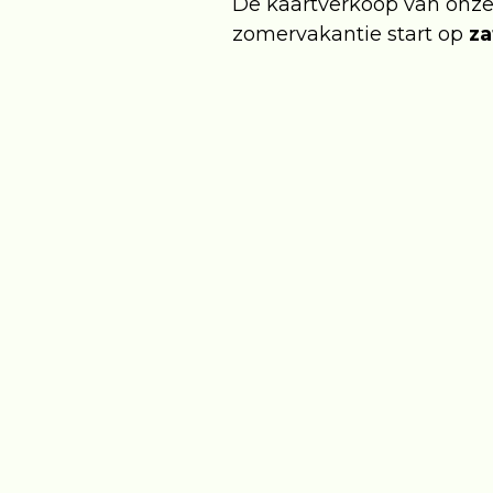
De kaartverkoop van onze 
zomervakantie start op
za
Bestellen van kaarten is 
kaarten, en sommige voorst
De kaartverkoop van de all
Hier kun je dus nu al kaa
plaatsvinden. Hier kun je o
Bekijk het programma