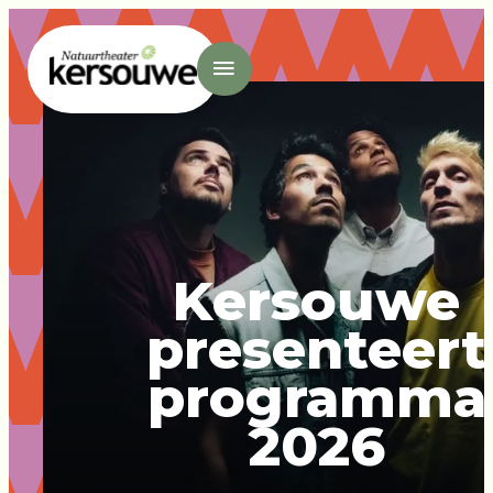
- Home pagina
Kersouwe
presenteert
programma
2026