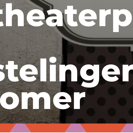
theaterp
stelinge
zomer