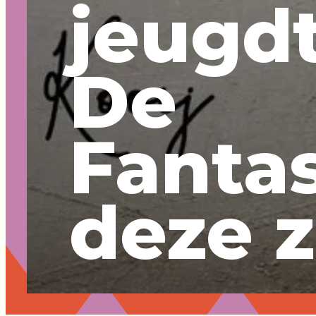
jeugd
De
Fanta
deze 