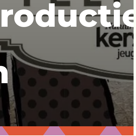
roducti
n