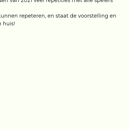
en van 2021 veel repetities met alle spelers
kunnen repeteren, en staat de voorstelling en
 huis!
erste gezicht een doodnormaal kind.
t dus niet normaal. In dit koninkrijk doe je
en en je luistert altijd naar je ouders. Want
nste, dat zeggen de ministers. En daarom deelt
n met appelstroop. Marietje vindt dit raar,
er dan mee te maken?
astelingen. Een kleurrijk clubje dat het niet