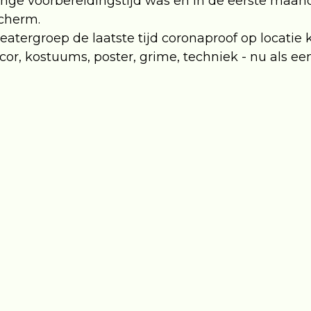
lange voorbereidingstijd was en in de eerste maand
cherm.
atergroep de laatste tijd coronaproof op locatie 
r, kostuums, poster, grime, techniek - nu als een
woont een meisje. Marietje is haar naam. Op het e
een tikje ondeugend. Maar in dit koninkrijk is da
et gek, draagt geen kleur, poetst 2x per dag je tand
lijk. Dan komt de ‘Grote zwarte zwaluw.’ Of tenmi
 uit en eet iedereen op zondag witte boterhamme
maal? En wat heeft de ‘Grote zwarte zwaluw’ hi
d brengt haar in het waanwoud, daar wonen de Fant
et hoort.’