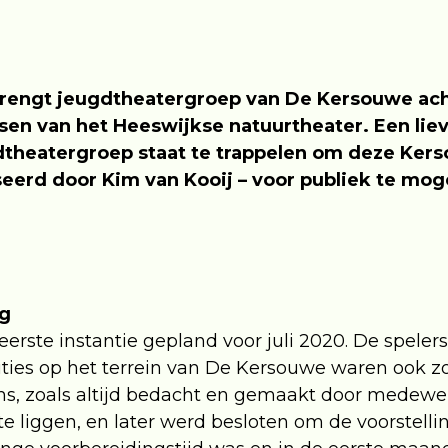
brengt jeugdtheatergroep van De Kersouwe ach
sen van het Heeswijkse natuurtheater. Een liev
gdtheatergroep staat te trappelen om deze Ker
seerd door Kim van Kooij – voor publiek te mog
ng
erste instantie gepland voor juli 2020. De spelers
ities op het terrein van De Kersouwe waren ook z
s, zoals altijd bedacht en gemaakt door medewer
te liggen, en later werd besloten om de voorstell