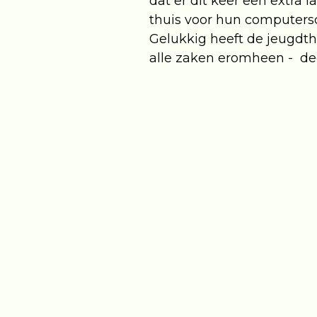
dat er dit keer een extra 
thuis voor hun computers
Gelukkig heeft de jeugdthe
alle zaken eromheen - deco
Over De Fantastelingen
Ergens in een koninkrijk 
Ondernemend, nieuwsgierig 
zoals het hoort. Je doet ni
raar doen is levensgevaar
de koningin normaalpunten
waarom moet alles zo nor
Marietjes nieuwsgierighei
zo moet hebben van ‘hoe h