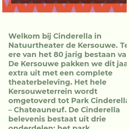
W
e
l
k
o
m
b
i
j
C
i
n
d
e
r
e
l
l
a
i
n
N
a
t
u
u
r
t
h
e
a
t
e
r
d
e
K
e
r
s
o
u
w
e
.
T
e
e
r
e
v
a
n
h
e
t
8
0
j
a
r
i
g
b
e
s
t
a
a
n
v
a
D
e
K
e
r
s
o
u
w
e
p
a
k
k
e
n
w
e
d
i
t
j
a
a
e
x
t
r
a
u
i
t
m
e
t
e
e
n
c
o
m
p
l
e
t
e
t
h
e
a
t
e
r
b
e
l
e
v
i
n
g
.
H
e
t
h
e
l
e
K
e
r
s
o
u
w
e
t
e
r
r
e
i
n
w
o
r
d
t
o
m
g
e
t
o
v
e
r
d
t
o
t
P
a
r
k
C
i
n
d
e
r
e
l
l
–
C
h
a
t
e
a
u
n
e
u
f
.
D
e
C
i
n
d
e
r
e
l
l
a
b
e
l
e
v
e
n
i
s
b
e
s
t
a
a
t
u
i
t
d
r
i
e
o
n
d
e
r
d
e
l
e
n
:
h
e
t
p
a
r
k