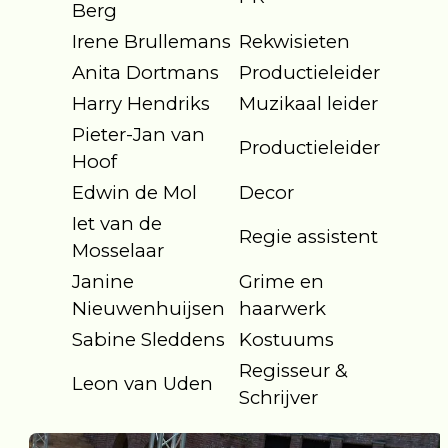
Berg
Irene Brullemans
Rekwisieten
Anita Dortmans
Productieleider
Harry Hendriks
Muzikaal leider
Pieter-Jan van
Productieleider
Hoof
Edwin de Mol
Decor
Iet van de
Regie assistent
Mosselaar
Janine
Grime en
Nieuwenhuijsen
haarwerk
Sabine Sleddens
Kostuums
Regisseur &
Leon van Uden
Schrijver