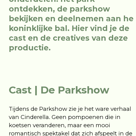
o
n
t
d
e
k
k
e
n
,
d
e
p
a
r
k
s
h
o
w
b
e
k
i
j
k
e
n
e
n
d
e
e
l
n
e
m
e
n
a
a
n
h
e
k
o
n
i
n
k
l
i
j
k
e
b
a
l
.
H
i
e
r
v
i
n
d
j
e
d
e
c
a
s
t
e
n
d
e
c
r
e
a
t
i
v
e
s
v
a
n
d
e
z
e
p
r
o
d
u
c
t
i
e
.
Cast | De Parkshow
Tijdens de Parkshow zie je het ware verhaal
van Cinderella. Geen pompoenen die in
koetsen veranderen, maar een mooi
romantisch spektakel dat zich afspeelt in de