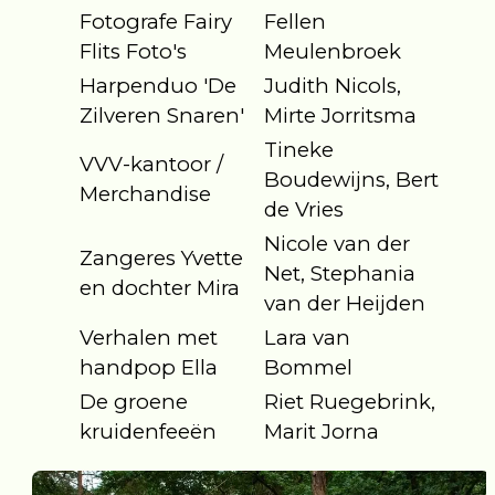
Fotografe Fairy
Fellen
Flits Foto's
Meulenbroek
Harpenduo 'De
Judith Nicols,
Zilveren Snaren'
Mirte Jorritsma
Tineke
VVV-kantoor /
Boudewijns, Bert
Merchandise
de Vries
Nicole van der
Zangeres Yvette
Net, Stephania
en dochter Mira
van der Heijden
Verhalen met
Lara van
handpop Ella
Bommel
De groene
Riet Ruegebrink,
kruidenfeeën
Marit Jorna