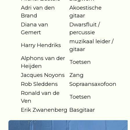
Adri van den
Akoestische
Brand
gitaar
Diana van
Dwarsfluit /
Gemert
percussie
muzikaal leider /
Harry Hendriks
gitaar
Alphons van der
Toetsen
Heijden
Jacques Noyons
Zang
Rob Sleddens
Sopraansaxofoon
Ronald van de
Toetsen
Ven
Erik Zwanenberg
Basgitaar